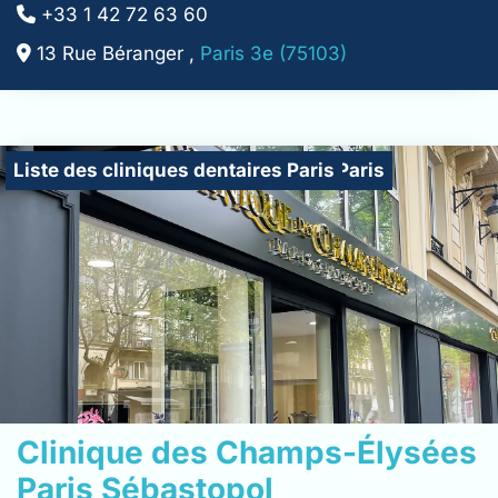
+33 1 42 72 63 60
13 Rue Béranger ,
Paris 3e (75103)
Cliniques de médecine esthétique Paris
Liste des cliniques dentaires Paris
Clinique des Champs-Élysées
Paris Sébastopol