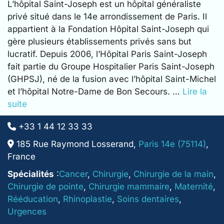
L’hôpital Saint-Joseph est un hôpital généraliste
privé situé dans le 14e arrondissement de Paris. Il
appartient à la Fondation Hôpital Saint-Joseph qui
gère plusieurs établissements privés sans but
lucratif. Depuis 2006, l’Hôpital Paris Saint-Joseph
fait partie du Groupe Hospitalier Paris Saint-Joseph
(GHPSJ), né de la fusion avec l’hôpital Saint-Michel
et l’hôpital Notre-Dame de Bon Secours. …
Lire la
suite
+33 1 44 12 33 33
185 Rue Raymond Losserand,
Paris 14e (75114)
,
France
Spécialités
:
Cancer
,
Chirurgie
,
Chirurgie de la main
,
Chirurgie de pointe
,
Chirurgie mammaire
,
Maternité
,
Rééducation
,
Rhinoplastie
,
Soins dentaires
,
Urgences