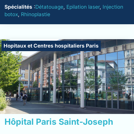
Spécialités
:
Détatouage
,
Epilation laser
,
Injection
botox
,
Rhinoplastie
Hopitaux et Centres hospitaliers Paris
Hôpital Paris Saint-Joseph