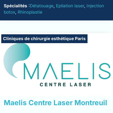
Spécialités
:
Détatouage
,
Epilation laser
,
Injection
botox
,
Rhinoplastie
Cliniques de chirurgie esthétique Paris
Maelis Centre Laser Montreuil