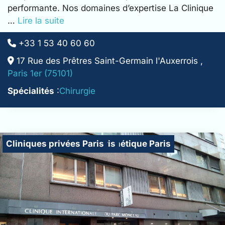
performante. Nos domaines d’expertise La Clinique
…
Lire la suite
+33 1 53 40 60 60
17 Rue des Prêtres Saint-Germain l'Auxerrois ,
Paris 1er (75101)
Spécialités
:
Chirurgie
Cliniques de chirurgie esthétique Paris
Cliniques de la main Paris
Cliniques privées Paris