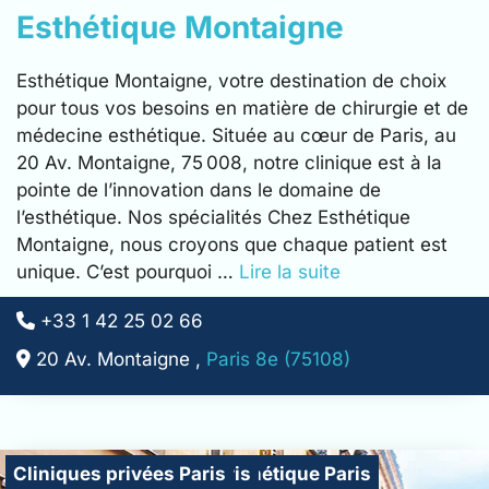
Esthétique Montaigne
Esthétique Montaigne, votre destination de choix
pour tous vos besoins en matière de chirurgie et de
médecine esthétique. Située au cœur de Paris, au
20 Av. Montaigne, 75 008, notre clinique est à la
pointe de l’innovation dans le domaine de
l’esthétique. Nos spécialités Chez Esthétique
Montaigne, nous croyons que chaque patient est
unique. C’est pourquoi …
Lire la suite
+33 1 42 25 02 66
20 Av. Montaigne ,
Paris 8e (75108)
Cliniques de chirurgie esthétique Paris
Cliniques de la main Paris
Cliniques privées Paris