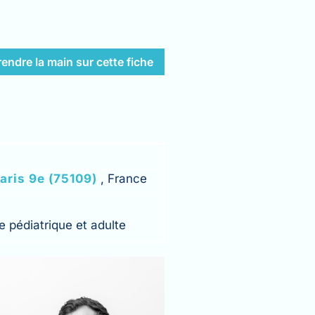
rendre la main sur cette fiche
aris 9e (75109)
, France
Centre Ophtalmologique
Saint Paul
 pédiatrique et adulte
Cliniques ophtalmologiques Paris
Centre Ophtalmologique
Saint-Cyr Santé
Cliniques ophtalmologiques Paris