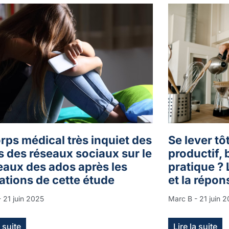
rps médical très inquiet des
Se lever tô
s des réseaux sociaux sur le
productif,
eaux des ados après les
pratique ? 
ations de cette étude
et la répon
21 juin 2025
Marc B
21 juin 
a suite
Lire la suite