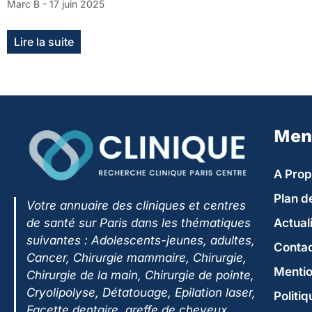
Marc B
17 juin 2025
Lire la suite
Men
A Pro
Plan de
Votre annuaire des cliniques et centres
Actual
de santé sur Paris dans les thématiques
suivantes :
Adolescents-jeunes, adultes,
Conta
Cancer, Chirurgie mammaire, Chirurgie,
Mentio
Chirurgie de la main, Chirurgie de pointe,
Cryolipolyse, Détatouage, Epilation laser,
Politiq
Facette dentaire, greffe de cheveux,