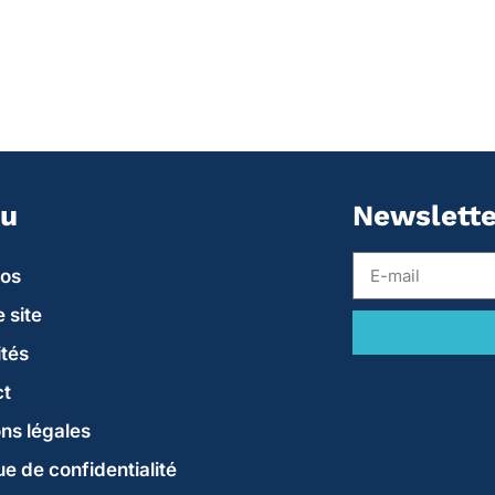
u
Newslette
pos
 site
ités
ct
ns légales
ue de confidentialité