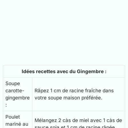
Idées recettes avec du Gingembre :
Soupe
carotte-
Râpez 1 cm de racine fraîche dans
gingembre
votre soupe maison préférée.
:
Poulet
Mélangez 2 càs de miel avec 1 càs de
mariné au
sauce soja et 1 cm de racine râpée