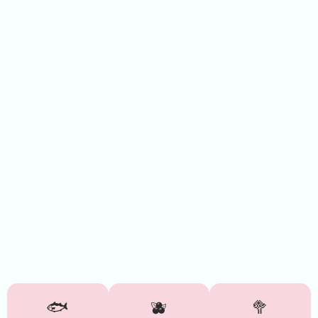
🐟
🫐
🥦