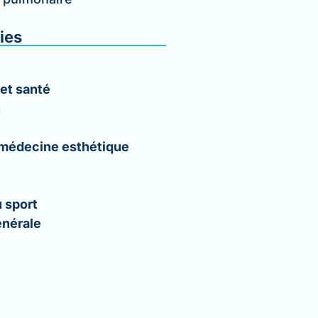
ies
 et santé
n
 médecine esthétique
 sport
nérale