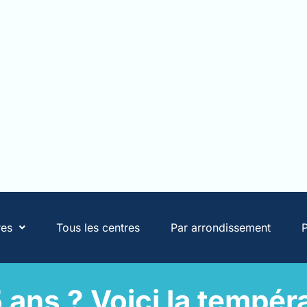
res
Tous les centres
Par arrondissement
P
 ans ? Voici la tempéra