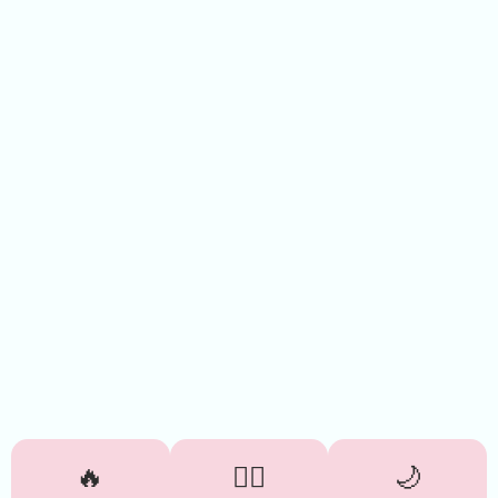
🔥
😮‍💨
🌙